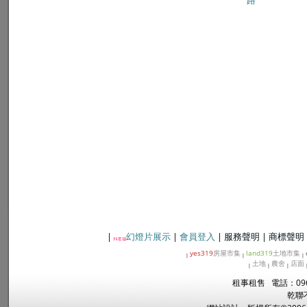
|
幻燈片展示
|
會員登入
|
服務聲明
|
商標聲明
yes319
房屋市集
land319
土地市集
|
|
|
土地
農舍
店面
|
|
|
租事租售 電話：096
乾聯