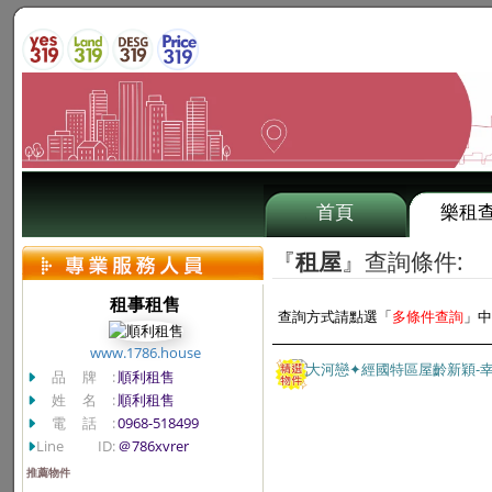
首頁
樂租
『
租屋
』查詢條件:
租事租售
查詢方式請點選「
多條件查詢
」中
www.1786.house
品牌:
順利租售
姓名:
順利租售
電話:
0968-518499
Line ID:
＠786xvrer
推薦物件