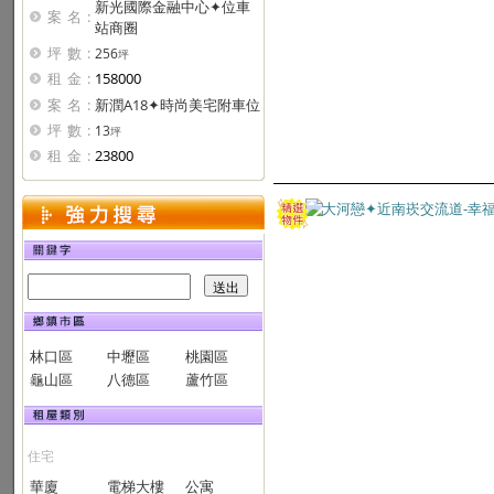
新光國際金融中心✦位車
案名:
站商圈
坪數:
256
坪
租金:
158000
案名:
新潤A18✦時尚美宅附車位
坪數:
13
坪
租金:
23800
林口區
中壢區
桃園區
龜山區
八德區
蘆竹區
住宅
華廈
電梯大樓
公寓