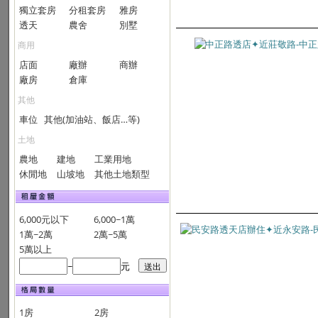
獨立套房
分租套房
雅房
透天
農舍
別墅
商用
店面
廠辦
商辦
廠房
倉庫
其他
車位
其他(加油站、飯店…等)
土地
農地
建地
工業用地
休閒地
山坡地
其他土地類型
6,000元以下
6,000~1萬
1萬~2萬
2萬~5萬
5萬以上
~
元
1房
2房