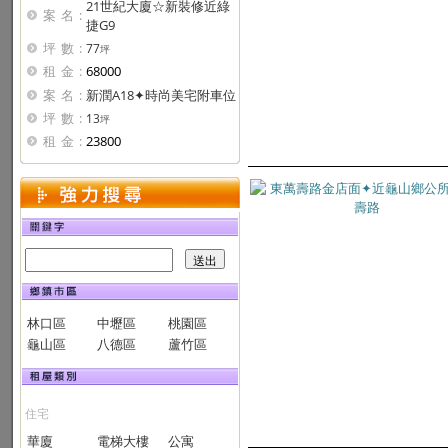
21世紀大廈☆新裝修近綠
案名:
捷G9
坪數:
77
坪
租金:
68000
案名:
新潤A18✦時尚美宅附車位
坪數:
13
坪
租金:
23800
林口區
中壢區
桃園區
龜山區
八德區
蘆竹區
住宅
華廈
電梯大樓
公寓