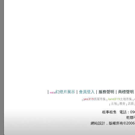
|
幻燈片展示
|
會員登入
|
服務聲明
|
商標聲明
yes319
房屋市集
land319
土地市集
|
|
|
土地
農舍
店面
|
|
|
租事租售 電話：096
乾聯
網站設計，版權所有©2006~