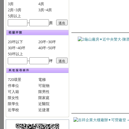
3房
4房
2房~3房
3房~4房
5房以上
~
房
20坪以下
20坪~30坪
30坪~40坪
40坪~50坪
50坪以上
~
坪
720環景
電梯
停車位
可寵物
可入籍
限男性
限女性
限家庭
限學生
近醫院
近學校
近捷運