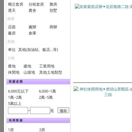
獨立套房
分租套房
雅房
透天
農舍
別墅
商用
店面
廠辦
商辦
廠房
倉庫
其他
車位
其他(加油站、飯店…等)
土地
農地
建地
工業用地
休閒地
山坡地
其他土地類型
6,000元以下
6,000~1萬
1萬~2萬
2萬~5萬
5萬以上
~
元
1房
2房