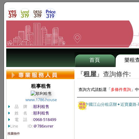
首頁
樂租
『
租屋
』查詢條件:
租事租售
查詢方式請點選「
多條件查詢
」中
www.1786.house
品牌:
順利租售
姓名:
順利租售
電話:
0968-518499
Line ID:
＠786xvrer
推薦物件