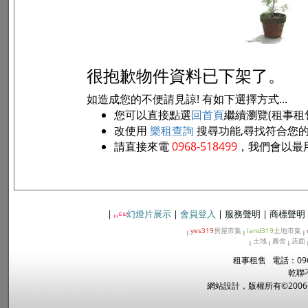
很抱歉物件資料已下架了。
如造成您的不便請見諒! 有如下選擇方式...
您可以直接點選
回首頁
繼續瀏覽(租事租
改使用
樂租查詢
搜尋功能,尋找符合您
請直接來電
0968-518499
，我們會以最
|
幻燈片展示
|
會員登入
|
服務聲明
|
商標聲明
yes319
房屋市集
land319
土地市集
|
|
|
土地
農舍
店面
|
|
|
租事租售 電話：096
乾聯
網站設計，版權所有©2006~