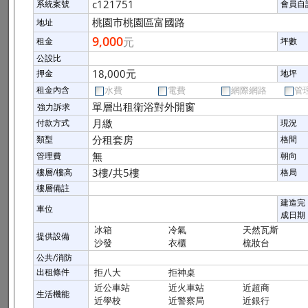
c121751
系統案號
會員自
桃園市桃園區富國路
地址
9,000
元
租金
坪數
公設比
18,000元
押金
地坪
租金內含
水費
電費
網際網路
管
單層出租衛浴對外開窗
強力訴求
月繳
付款方式
現況
分租套房
類型
格間
無
管理費
朝向
3樓/共5樓
樓層/樓高
格局
樓層備註
建造完
車位
成日期
冰箱
冷氣
天然瓦斯
提供設備
沙發
衣櫃
梳妝台
公共/消防
出租條件
拒八大
拒神桌
近公車站
近火車站
近超商
生活機能
近學校
近警察局
近銀行