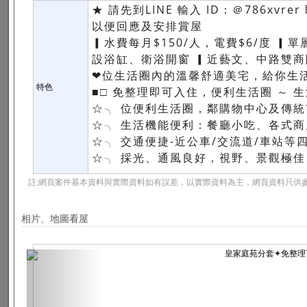
★ 請先到LINE 輸入 ID：＠786xv
以便回應及安排賞屋
▎水費每月$150/人，電費$6/度 ▎
設浴缸、衛浴開窗 ▎近藝文、
❤位生活圈內的溫馨舒適美宅，給你生
特色
■□ 免整理即可入住，便利生活圈 ～ 生
☆╮ 位便利生活圈，鄰購物中心及傳
☆╮ 生活機能便利：餐廳小吃、各式
☆╮ 交通便捷-近公車/交流道/車站等
☆╮ 採光、通風良好，視野、景觀極
註:網頁案件基本資料與實際資料如有誤差，以實際資料為主，網頁資料只供參
相片、地圖看屋