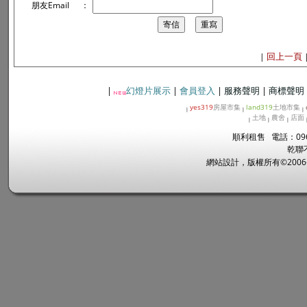
朋友Email
：
回上一頁
|
|
幻燈片展示
|
會員登入
|
服務聲明
|
商標聲明
yes319
房屋市集
land319
土地市集
|
|
|
土地
農舍
店面
|
|
|
順利租售 電話：096
乾聯
網站設計，版權所有©2006~