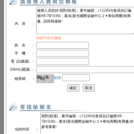
內 容
：
內容可自行修改。
姓 名
：
手 機
：
電 話(建議)
：
EMAIL(建議)
：
刷新
檢查碼
：
信的內容
：