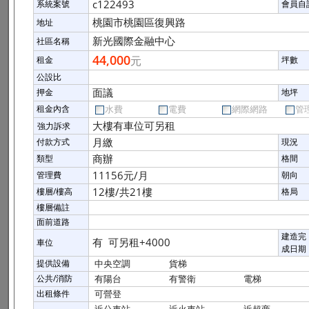
c122493
系統案號
會員自
桃園市桃園區復興路
地址
新光國際金融中心
社區名稱
44,000
元
租金
坪數
公設比
面議
押金
地坪
租金內含
水費
電費
網際網路
管
大樓有車位可另租
強力訴求
月繳
付款方式
現況
商辦
類型
格間
11156元/月
管理費
朝向
12樓/共21樓
樓層/樓高
格局
樓層備註
面前道路
建造完
有 可另租+4000
車位
成日期
提供設備
中央空調
貨梯
公共/消防
有陽台
有警衛
電梯
出租條件
可營登