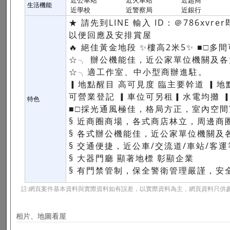
近公車站
近火車站
近超商
生活機能
近學校
近警察局
近銀行
★ 請先到LINE 輸入 ID：＠786xv
以便回應及安排賞屋
🔥 絕佳黃金地段 ✨樓高2米5✨ ■□多
☆╮ 辦公機能佳，近公家單位機關及
☆╮適工作室、中小型商辦進駐。
▎地點醒目 高可見度 臨主要幹道 ▎地
可營業登記 ▎車位可另租▎水電均
特色
■□採光通風極佳，格局方正，室內空間
§ 近商圈商場，各式商店林立，周邊商
§ 各式辦公機能佳，近公家單位機關及
§ 交通便捷，近公車/交流道/車站/客
§ 大器門廳 顯著地標 彰顯企業
§ 有門禁管制，保全警衛管理嚴謹，安
註:網頁案件基本資料與實際資料如有誤差，以實際資料為主，網頁資料只供參
相片、地圖看屋