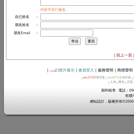
內容可自行修改。
自已姓名
：
朋友姓名
：
朋友Email
：
回上一頁
|
|
幻燈片展示
|
會員登入
|
服務聲明
|
商標聲明
yes319
房屋市集
land319
土地市集
|
|
|
土地
農舍
店面
|
|
|
順利租售 電話：096
乾聯
網站設計，版權所有©2006~