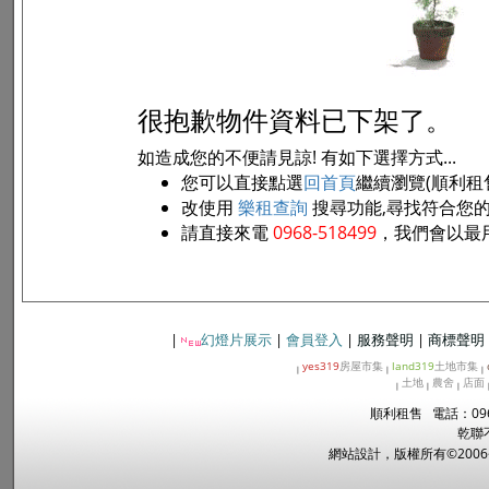
很抱歉物件資料已下架了。
如造成您的不便請見諒! 有如下選擇方式...
您可以直接點選
回首頁
繼續瀏覽(順利租
改使用
樂租查詢
搜尋功能,尋找符合您
請直接來電
0968-518499
，我們會以最
|
幻燈片展示
|
會員登入
|
服務聲明
|
商標聲明
yes319
房屋市集
land319
土地市集
|
|
|
土地
農舍
店面
|
|
|
順利租售 電話：096
乾聯
網站設計，版權所有©2006~