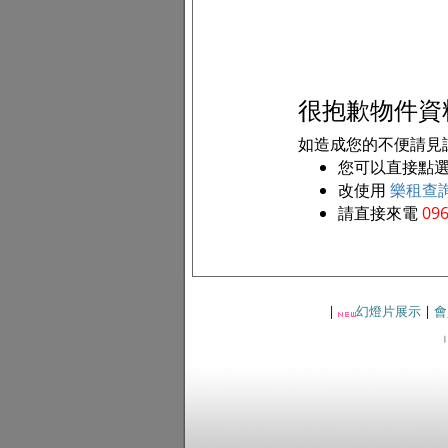
很抱歉物件資
如造成您的不便請見諒!
您可以直接點
改使用
樂租查
請直接來電
096
|
幻燈片展示
|
會