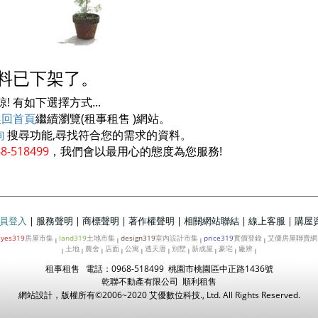
料已下架了。
 有如下選擇方式...
選
回首頁
繼續瀏覽(租事租售 )網站。
詢
搜尋功能,尋找符合您的需求的資料。
8-518499
，我們會以最用心的態度為您服務!
員登入
|
服務聲明
|
商標聲明
|
著作權聲明
|
相關網站聯結
|
線上客服
|
購屋
yes319
房屋市集
land319
土地市集
design319
室內設計市集
price319
實價登錄
艾優房屋聯賣網
|
|
|
|
|
土地
農舍
店面
公寓
透天庴
別墅
新成屋
豪宅
廠辨
|
|
|
|
|
|
|
|
|
|
租事租售 電話：0968-518499 桃園市桃園區中正路1436號
乾聯不動產有限公司 順利租售
網站設計，版權所有©2006~2020
艾優數位科技
., Ltd. All Rights Reserved.