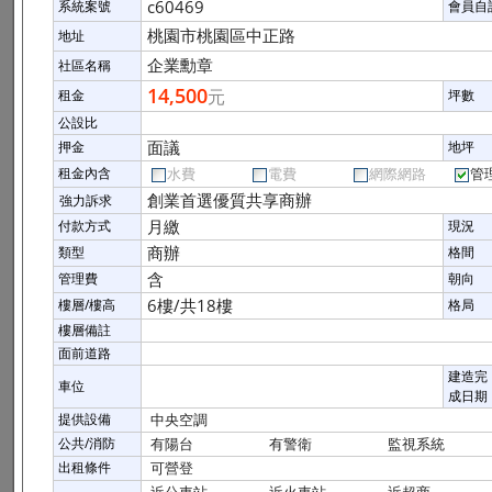
c60469
系統案號
會員自
桃園市桃園區中正路
地址
企業勳章
社區名稱
14,500
元
租金
坪數
公設比
面議
押金
地坪
租金內含
水費
電費
網際網路
管
創業首選優質共享商辦
強力訴求
月繳
付款方式
現況
商辦
類型
格間
含
管理費
朝向
6樓/共18樓
樓層/樓高
格局
樓層備註
面前道路
建造完
車位
成日期
提供設備
中央空調
公共/消防
有陽台
有警衛
監視系統
出租條件
可營登