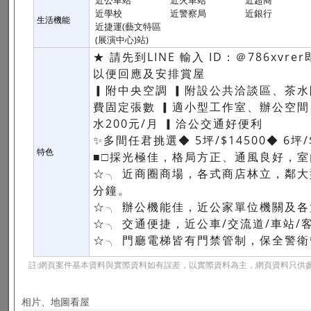
近公車站
近火車站
近超商
近學校
近警察局
近銀行
生活機能
近捷運(藝文特區
(展演中心)站)
★ 請先到LINE 輸入 ID：＠786xv
以便回應及安排賞屋
▎附中央空調 ▎附設公共洽談區、茶水間、可租借會議
費固定張數 ▎適小型工作室、辦公空間
水200元/月 ▎洽公交通好便利
✨多間任君挑選◆ 5坪/$14500◆ 6坪/$
特色
■□採光極佳，格局方正、通風良好，
☆╮ 近商圈商場，各式商店林立，鄰
分鐘。
☆╮ 辦公機能佳，近公家單位機關及
☆╮ 交通便捷，近公車/交流道/車站
☆╮ 門廳電梯皆有門禁管制，保全警
註:網頁案件基本資料與實際資料如有誤差，以實際資料為主，網頁資料只供參
相片、地圖看屋