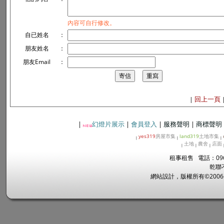
內容可自行修改。
自已姓名
：
朋友姓名
：
朋友Email
：
回上一頁
|
|
幻燈片展示
|
會員登入
|
服務聲明
|
商標聲明
yes319
房屋市集
land319
土地市集
|
|
|
土地
農舍
店面
|
|
|
租事租售 電話：096
乾聯
網站設計，版權所有©2006~