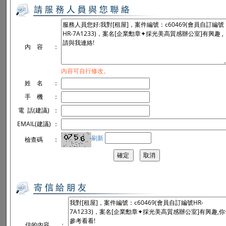
內 容
：
內容可自行修改。
姓 名
：
手 機
：
電 話(建議)
：
EMAIL(建議)
：
刷新
檢查碼
：
信的內容
：