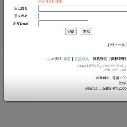
內容可自行修改。
自已姓名
：
朋友姓名
：
朋友Email
：
回上一頁
|
|
幻燈片展示
|
會員登入
|
服務聲明
|
商標聲明
yes319
房屋市集
land319
土地市集
|
|
|
土地
農舍
店面
|
|
|
租事租售 電話：096
乾聯
網站設計，版權所有©2006~