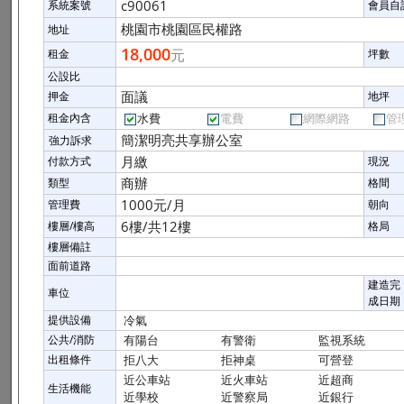
c90061
系統案號
會員自
桃園市桃園區民權路
地址
18,000
元
租金
坪數
公設比
面議
押金
地坪
租金內含
水費
電費
網際網路
管
簡潔明亮共享辦公室
強力訴求
月繳
付款方式
現況
商辦
類型
格間
1000元/月
管理費
朝向
6樓/共12樓
樓層/樓高
格局
樓層備註
面前道路
建造完
車位
成日期
提供設備
冷氣
公共/消防
有陽台
有警衛
監視系統
出租條件
拒八大
拒神桌
可營登
近公車站
近火車站
近超商
生活機能
近學校
近警察局
近銀行