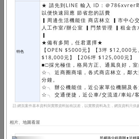
★ 請先到LINE 輸入 ID：＠786xv
以便快速回應 節省您的話費
▎周邊生活機能佳 商店林立 ▎市中心
人工作室/辦公室 ▎門禁管理 ▎租金含
▎
★備有多間，任君選擇★
【OPEN $5000元】【3坪 $12,000元
特色
$18,000元】【206坪 $125,000元】
■□採光極佳，格局方正、通風良好，室
☆╮ 近商圈商場，各式商店林立，鄰
分鐘。
☆╮ 辦公機能佳，近公家單位機關及
☆╮ 交通便捷，近公車/交流道/車站
註:網頁案件基本資料與實際資料如有誤差，以實際資料為主，網頁資料只供參
相片、地圖看屋