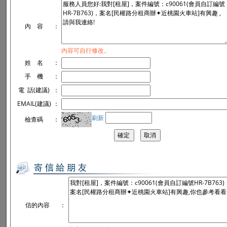
內 容
：
內容可自行修改。
姓 名
：
手 機
：
電 話(建議)
：
EMAIL(建議)
：
刷新
檢查碼
：
信的內容
：