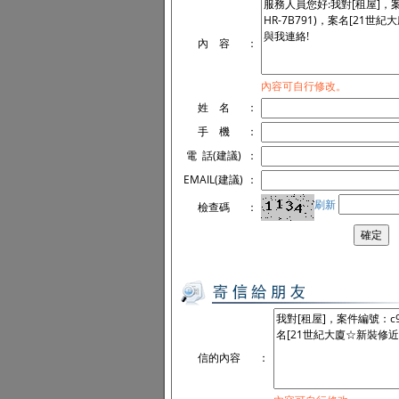
內 容
：
內容可自行修改。
姓 名
：
手 機
：
電 話(建議)
：
EMAIL(建議)
：
刷新
檢查碼
：
信的內容
：