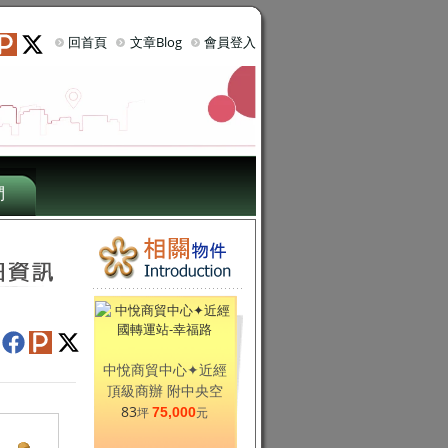
回首頁
文章Blog
會員登入
們
中悅商貿中心✦近經
頂級商辦 附中央空
83
坪
75,000
元