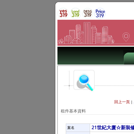
回上一頁
|
租件基本資料
21世紀大廈☆新裝
案名