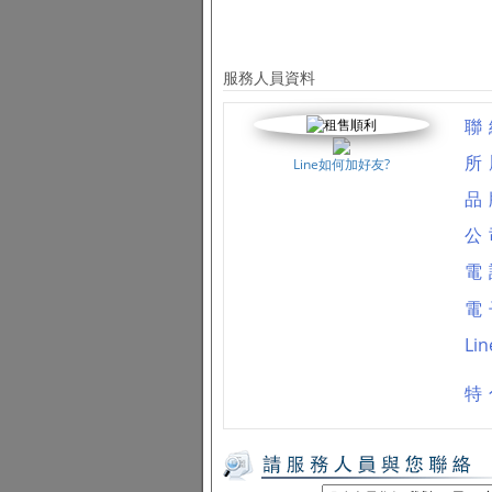
服務人員資料
聯
所
Line如何加好友?
品
公
電
電
Li
特