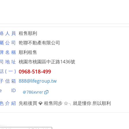
絡人員
租售順利
屬公司
乾聯不動產有限公司
牌名稱
順利租售
司地址
桃園市桃園區中正路1436號
話(一)
0968-518-499
子信箱
888@lifegroup.tw
ne ID
＠786xvrer
色介紹
先租後買 💎 租售同步 ☆╮就是懂你 所以順利