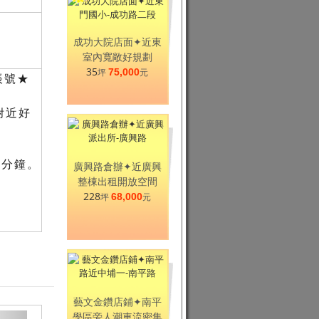
成功大院店面✦近東
室內寬敞好規劃
35
坪
75,000
元
帳號★
附近好
數分鐘。
廣興路倉辦✦近廣興
。
整棟出租開放空間
228
坪
68,000
元
藝文金鑽店鋪✦南平
學區旁人潮車流密集