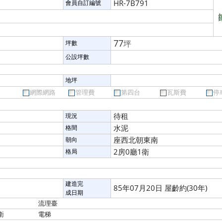
HR-7B791
會員自訂編號
77
坪
坪數
公設坪數
地坪
網際網路
管理費
第四台
瓦斯費
停
待租
現況
水泥
格間
座西北朝東南
朝向
2房0廳1衛
格局
建造完
85年07月20日 屋齡約(30年)
成日期
流理臺
衛
電梯