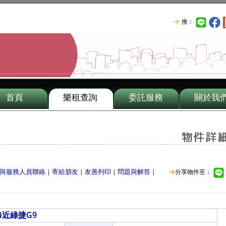
推：
首頁
樂租查詢
委託服務
關於我
與服務人員聯絡
寄給朋友
友善列印
問題與解答
|
|
|
|
分享物件至：
修近綠捷G9