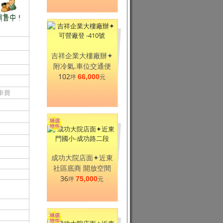
吉祥企業大樓廠辦✦
附冷氣.車位交通便
102
坪
66,000
元
車費
成功大院店面✦近東
社區底商 開放空間
36
坪
75,000
元