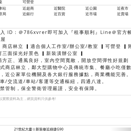
桌
可營登
車站
近超商
近醫院
近公園
近夜市
察局
近銀行
近百貨
近市場
近賣場
輸入 ID：＠786xvrer即可加入『租事順利』Line＠官方
賞屋
 商店林立 ▎適合個人工作室/辦公室/教室 ▎可營登 ▎
窗三面採光好景色 ▎新裝潢辦公室 ▎
局方正、通風良好，室內空間寬敞，開放空間彈性好規劃
各式商店林立，鄰大型購物中心及傳統市集、餐廳小吃僅
佳，近公家單位機關及各大銀行服務據點，商業機能完善
公車/交流道/車站/客運等交通樞紐，四通八達。
門禁管制，保全警衛管理嚴謹，安全有保障。
以實際資料為主，網頁資料只供參考!