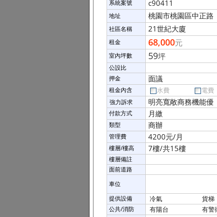
c90411
系統案號
桃園市桃園區中正路
地址
21世紀大廈
社區名稱
68,000
元
租金
59
坪
室內坪數
公設比
面議
押金
租金內含
水費
電費
明亮寬敞商務機能優
強力訴求
月繳
付款方式
商辦
類型
4200元/月
管理費
7樓/共15樓
樓層/樓高
樓層備註
面前道路
車位
提供設備
冷氣
貨梯
公共/消防
有陽台
有警