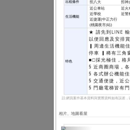
出租條件
拒八大
拒神
近公車站
近火
近學校
近警
生活機能
近捷運(中正力行
(桃園夜市)站)
★ 請先到LINE 
以便回應及安排
▎周邊生活機能佳
停車 ▎稀有三角
■□採光極佳，格
特色
§ 近商圈商場，
§ 各式辦公機能
§ 交通便捷，近
§ 門廳電梯皆有
註:網頁案件基本資料與實際資料如有誤差，
相片、地圖看屋