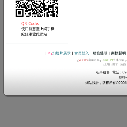
QR-Code:
使用智慧型上網手機
紀錄瀏覽此網站
|
幻燈片展示
|
會員登入
|
服務聲明
|
商標聲明
yes319
房屋市集
land319
土地市集
|
|
|
土地
農舍
店面
|
|
|
租事租售 電話：096
乾聯
網站設計，版權所有©2006~