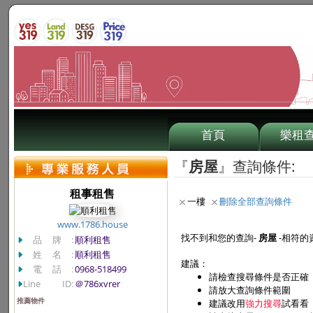
首頁
樂租
『
房屋
』查詢條件:
租事租售
一樓
刪除全部查詢條件
www.1786.house
找不到和您的查詢-
房屋
-相符的
品牌:
順利租售
姓名:
順利租售
建議：
電話:
0968-518499
請檢查搜尋條件是否正確
Line ID:
＠786xvrer
請放大查詢條件範圍
推薦物件
建議改用
強力搜尋
試看看