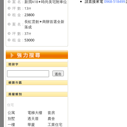
請直接來電
0968-518499
案名:
新潤A18✦時尚美宅附車位
坪數:
13
坪
租金:
23800
長虹雲創✦商辦首選全新
案名:
落成
坪數:
37
坪
租金:
53000
住宅
公寓
電梯大樓
套房
別墅
透天厝
農舍
一樓
華廈
工業住宅