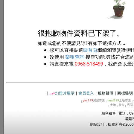
很抱歉物件資料已下架了。
如造成您的不便請見諒! 有如下選擇方式...
您可以直接點選
回首頁
繼續瀏覽(順利租
改使用
樂租查詢
搜尋功能,尋找符合您
請直接來電
0968-518499
，我們會以最
|
幻燈片展示
|
會員登入
|
服務聲明
|
商標聲明
yes319
房屋市集
land319
土地市集
|
|
|
土地
農舍
店面
|
|
|
順利租售 電話：096
乾聯
網站設計，版權所有©2006~