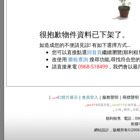
很抱歉物件資料已下架了。
如造成您的不便請見諒! 有如下選擇方式...
您可以直接點選
回首頁
繼續瀏覽(順利租
改使用
樂租查詢
搜尋功能,尋找符合您
請直接來電
0968-518499
，我們會以最
|
幻燈片展示
|
會員登入
|
服務聲明
|
商標聲明
yes319
房屋市集
land319
土地市集
|
|
|
土地
農舍
店面
|
|
|
順利租售 電話：096
乾聯
網站設計，版權所有©2006~