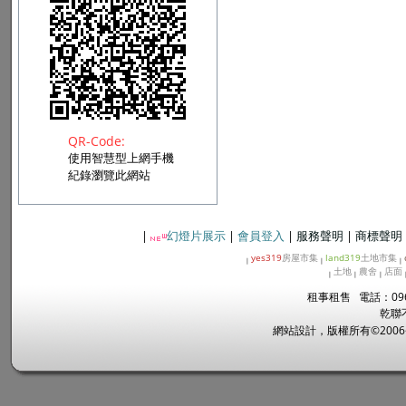
QR-Code:
使用智慧型上網手機
紀錄瀏覽此網站
|
幻燈片展示
|
會員登入
|
服務聲明
|
商標聲明
yes319
房屋市集
land319
土地市集
|
|
|
土地
農舍
店面
|
|
|
租事租售 電話：096
乾聯
網站設計，版權所有©2006~