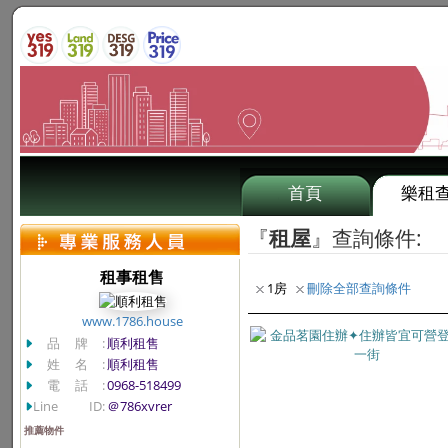
首頁
樂租
『
租屋
』查詢條件:
租事租售
1房
刪除全部查詢條件
www.1786.house
品牌:
順利租售
姓名:
順利租售
電話:
0968-518499
Line ID:
＠786xvrer
推薦物件