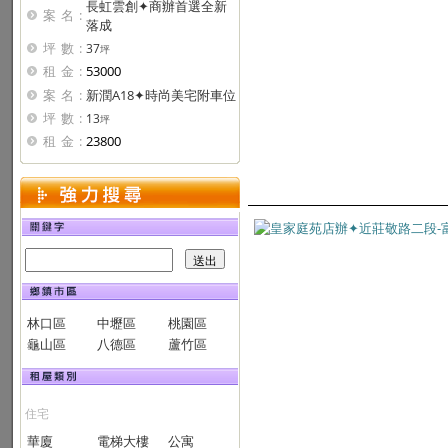
長虹雲創✦商辦首選全新
案名:
落成
坪數:
37
坪
租金:
53000
案名:
新潤A18✦時尚美宅附車位
坪數:
13
坪
租金:
23800
林口區
中壢區
桃園區
龜山區
八德區
蘆竹區
住宅
華廈
電梯大樓
公寓