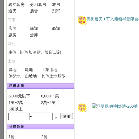
獨立套房
分租套房
雅房
透天
農舍
別墅
商用
店面
廠辦
商辦
廠房
倉庫
其他
車位
其他(加油站、飯店…等)
土地
農地
建地
工業用地
休閒地
山坡地
其他土地類型
6,000元以下
6,000~1萬
1萬~2萬
2萬~5萬
5萬以上
~
元
1房
2房