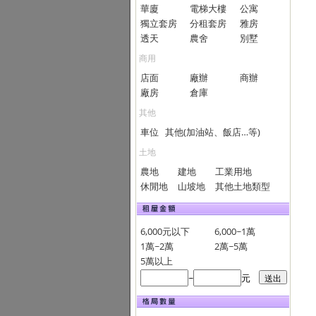
華廈
電梯大樓
公寓
獨立套房
分租套房
雅房
透天
農舍
別墅
商用
店面
廠辦
商辦
廠房
倉庫
其他
車位
其他(加油站、飯店…等)
土地
農地
建地
工業用地
休閒地
山坡地
其他土地類型
6,000元以下
6,000~1萬
1萬~2萬
2萬~5萬
5萬以上
~
元