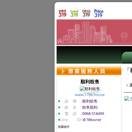
『
順利租售
www.1786.house
品牌:
順利租售
姓名:
租售順利
電話:
0968-518499
Line ID:
＠786xvrer
推薦物件