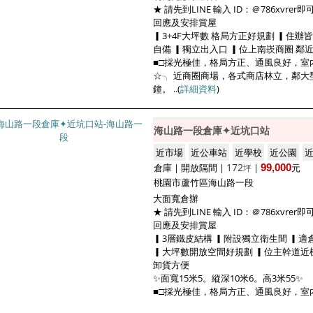
★ 請先到LINE 輸入 ID：＠786xvr
回應及安排賞屋
▎3+4F大坪數 格局方正好規劃 ▎住辦
自備 ▎獨立出入口 ▎位上南崁商圈 鄰
■□採光極佳，格局方正、通風良好，室
☆╮ 近商圈商場，各式商店林立，鄰
鐘。 ..(
詳細資料
)
海山路一段倉庫✦近坑口站
近市場
近公車站
近學校
近公園
172
倉庫 | 開放隔間 |
|
99,000
元
坪
桃園市蘆竹區海山路一段
大面寬倉辦
★ 請先到LINE 輸入 ID：＠786xvr
回應及安排賞屋
▎3層鐵皮結構 ▎附設獨立衛生間 ▎適
▎大坪數開放空間好規劃 ▎位主幹道近機
卸貨方便
✨面寬15米5。縱深10米6。高3米55✨
■□採光極佳，格局方正、通風良好，室內