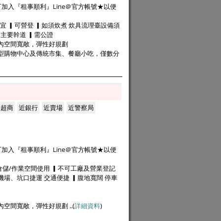
er即可加入『租事順利』Line＠官方帳號★以便
皆宜 ▎可營登 ▎如須炊煮 炊具流理臺設備須
近主要幹道 ▎需公證
內空間寬敞，彈性好規劃
大型購物中心及傳統市集、餐廳小吃，僅數分
近超商
近銀行
近賣場
近警察局
er即可加入『租事順利』Line＠官方帳號★以便
倉儲/作業空間使用 ▎不可工廠及營業登記
場、坑口捷運 交通便捷 ▎腹地寬闊 停車
空間寬敞，彈性好規劃 ..(
詳細資料
)