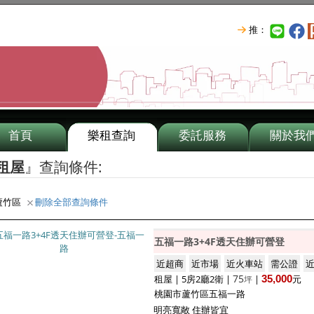
推：
首頁
樂租查詢
委託服務
關於我
租屋
』查詢條件:
蘆竹區
刪除全部查詢條件
五福一路3+4F透天住辦可營登
近超商
近市場
近火車站
需公證
75
租屋 | 5房2廳2衛 |
|
35,000
元
坪
桃園市蘆竹區五福一路
明亮寬敞 住辦皆宜