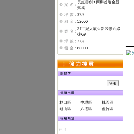
長虹雲創✦商辦首選全新
案名:
落成
坪數:
37
坪
租金:
53000
21世紀大廈☆新裝修近綠
案名:
捷G9
坪數:
77
坪
租金:
68000
林口區
中壢區
桃園區
龜山區
八德區
蘆竹區
住宅