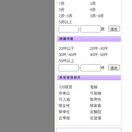
1房
2房
3房
4房
2房~3房
3房~4房
5房以上
~
房
20坪以下
20坪~30坪
30坪~40坪
40坪~50坪
50坪以上
~
坪
720環景
電梯
停車位
可寵物
可入籍
限男性
限女性
限家庭
限學生
近醫院
近學校
近捷運