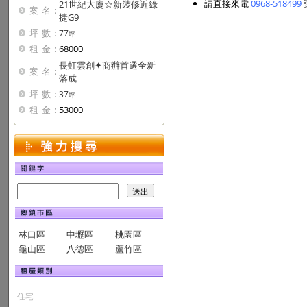
請直接來電
0968-518499
21世紀大廈☆新裝修近綠
案名:
捷G9
坪數:
77
坪
租金:
68000
長虹雲創✦商辦首選全新
案名:
落成
坪數:
37
坪
租金:
53000
林口區
中壢區
桃園區
龜山區
八德區
蘆竹區
住宅