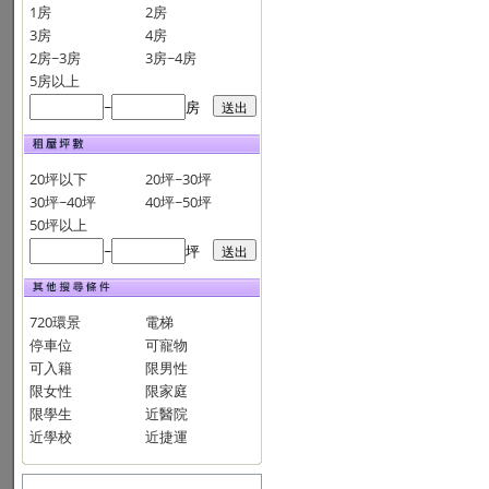
1房
2房
3房
4房
2房~3房
3房~4房
5房以上
~
房
20坪以下
20坪~30坪
30坪~40坪
40坪~50坪
50坪以上
~
坪
720環景
電梯
停車位
可寵物
可入籍
限男性
限女性
限家庭
限學生
近醫院
近學校
近捷運