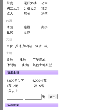
華廈
電梯大樓
公寓
獨立套房
分租套房
雅房
透天
農舍
別墅
商用
店面
廠辦
商辦
廠房
倉庫
其他
車位
其他(加油站、飯店…等)
土地
農地
建地
工業用地
休閒地
山坡地
其他土地類型
6,000元以下
6,000~1萬
1萬~2萬
2萬~5萬
5萬以上
~
元