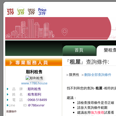
首頁
樂租
『
租屋
』查詢條件:
順利租售
限男性
刪除全部查詢條件
www.1786.house
找不到和您的查詢-
租屋
-相符的
品牌:
順利租售
姓名:
租售順利
建議：
電話:
0968-518499
請檢查搜尋條件是否正確
Line ID:
＠786xvrer
請放大查詢條件範圍
推薦物件
建議改用
強力搜尋
試看看