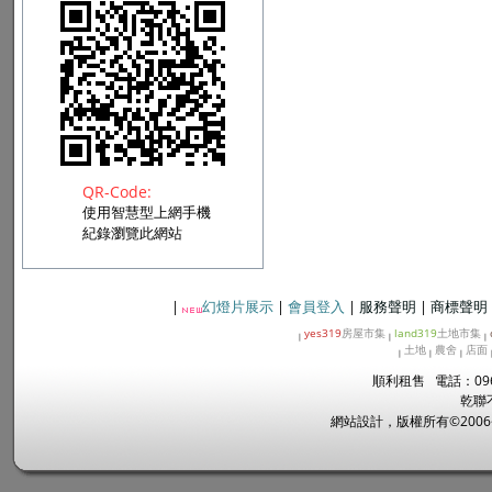
QR-Code:
使用智慧型上網手機
紀錄瀏覽此網站
|
幻燈片展示
|
會員登入
|
服務聲明
|
商標聲明
yes319
房屋市集
land319
土地市集
|
|
|
土地
農舍
店面
|
|
|
順利租售 電話：096
乾聯
網站設計，版權所有©2006~