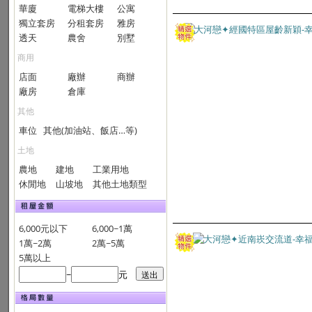
華廈
電梯大樓
公寓
獨立套房
分租套房
雅房
透天
農舍
別墅
商用
店面
廠辦
商辦
廠房
倉庫
其他
車位
其他(加油站、飯店…等)
土地
農地
建地
工業用地
休閒地
山坡地
其他土地類型
6,000元以下
6,000~1萬
1萬~2萬
2萬~5萬
5萬以上
~
元