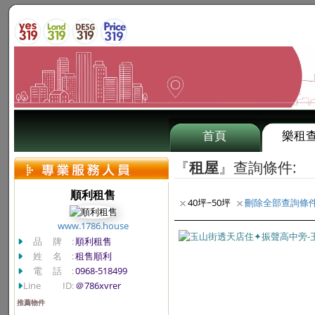
首頁
樂租
『
租屋
』查詢條件:
順利租售
40坪~50坪
刪除全部查詢條
www.1786.house
品牌:
順利租售
姓名:
租售順利
電話:
0968-518499
Line ID:
＠786xvrer
推薦物件