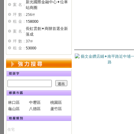
新光國際金融中心✦位車
案名:
站商圈
坪數:
256
坪
租金:
158000
長虹雲創✦商辦首選全新
案名:
落成
坪數:
37
坪
租金:
53000
林口區
中壢區
桃園區
龜山區
八德區
蘆竹區
住宅