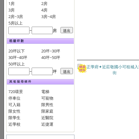
1房
2房
3房
4房
2房~3房
3房~4房
5房以上
~
房
20坪以下
20坪~30坪
30坪~40坪
40坪~50坪
50坪以上
~
坪
720環景
電梯
停車位
可寵物
可入籍
限男性
限女性
限家庭
限學生
近醫院
近學校
近捷運